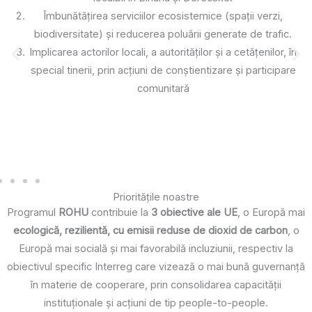
Implementarea de acțiuni concrete:
Trees4NextGens
: plantarea de arbori și cartografierea
lor pe o hartă interactivă.
Bikes4Rent
: crearea unui sistem municipal de închiriere
biciclete.
Dezvoltarea infrastructurii pentru biciclete în ambele
localități.
Prioritățile noastre
Programul
ROHU
contribuie la
3 obiective ale UE
, o Europă mai
ecologică, rezilientă, cu emisii reduse de dioxid de carbon
, o
Europă mai socială și mai favorabilă incluziunii, respectiv la
obiectivul specific Interreg care vizează o mai bună guvernanță
în materie de cooperare, prin consolidarea capacității
instituționale și acțiuni de tip people-to-people.